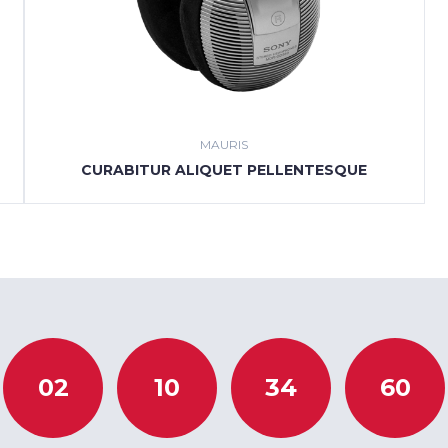
MAURIS
CURABITUR ALIQUET PELLENTESQUE
02
10
34
60